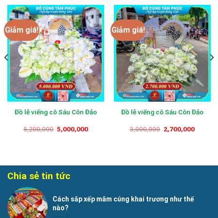
Giảm giá!
Giảm giá!
Đồ lễ viếng cô Sáu Côn Đảo
Đồ lễ viếng cô Sáu Côn Đảo
Giá
Giá
Giá
Giá
5,200,000
5,000,000
3,000,000
2,700,000
gốc
hiện
gốc
hiện
là:
tại
là:
tại
VND5,200,000.
là:
VND3,000,000.
là:
,000.
VND5,000,000.
VND2,7
Chia sẻ tin tức
Cách sắp xếp mâm cúng khai trương như thế
nào?