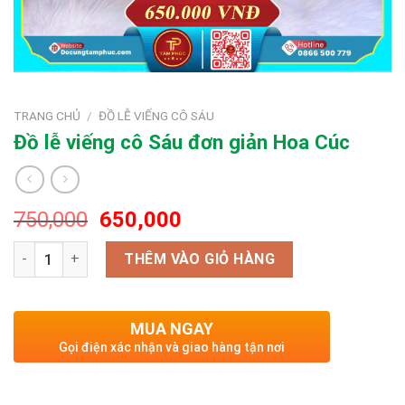
TRANG CHỦ
/
ĐỒ LỄ VIẾNG CÔ SÁU
Đồ lễ viếng cô Sáu đơn giản Hoa Cúc
Giá
Giá
750,000
650,000
gốc
hiện
Số lượng
là:
tại
THÊM VÀO GIỎ HÀNG
VND750,000.
là:
VND650,000.
MUA NGAY
Gọi điện xác nhận và giao hàng tận nơi