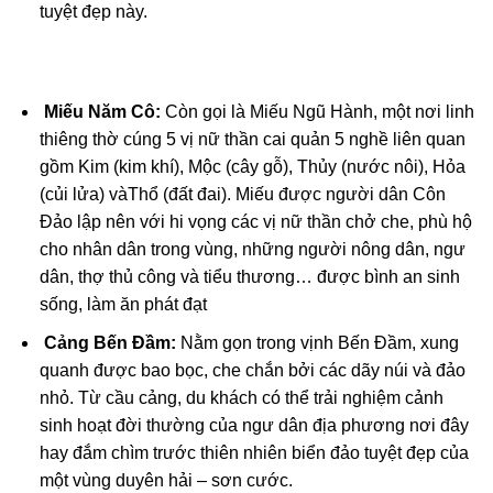
tuyệt đẹp này.
Miếu Năm Cô:
Còn gọi là Miếu Ngũ Hành, một nơi linh
thiêng thờ cúng 5 vị nữ thần cai quản 5 nghề liên quan
gồm Kim (kim khí), Mộc (cây gỗ), Thủy (nước nôi), Hỏa
(củi lửa) vàThổ (đất đai). Miếu được người dân Côn
Đảo lập nên với hi vọng các vị nữ thần chở che, phù hộ
cho nhân dân trong vùng, những người nông dân, ngư
dân, thợ thủ công và tiểu thương… được bình an sinh
sống, làm ăn phát đạt
Cảng Bến Đầm:
Nằm gọn trong vịnh Bến Đầm, xung
quanh được bao bọc, che chắn bởi các dãy núi và đảo
nhỏ. Từ cầu cảng, du khách có thể trải nghiệm cảnh
sinh hoạt đời thường của ngư dân địa phương nơi đây
hay đắm chìm trước thiên nhiên biển đảo tuyệt đẹp của
một vùng duyên hải – sơn cước.