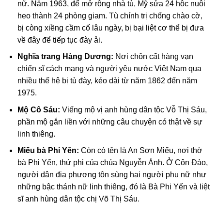
nữ. Năm 1963, để mở rộng nhà tù, Mỹ sửa 24 hộc nuôi
heo thành 24 phòng giam. Tù chính trị chống chào cờ,
bị còng xiềng cầm cố lâu ngày, bị bại liệt cơ thể bị đưa
về đây để tiếp tục đày ải.
Nghĩa trang Hàng Dương:
Nơi chôn cất hàng vạn
chiến sĩ cách mạng và người yêu nước Việt Nam qua
nhiều thế hệ bị tù đày, kéo dài từ năm 1862 đến năm
1975.
Mộ Cô Sáu:
Viếng mộ vị anh hùng dân tộc Vỗ Thị Sáu,
phần mộ gắn liền với những câu chuyện có thật về sự
linh thiêng.
Miếu bà Phi Yến:
Còn có tên là An Sơn Miếu, nơi thờ
bà Phi Yến, thứ phi của chúa Nguyễn Ánh. Ở Côn Đảo,
người dân địa phương tôn sùng hai người phụ nữ như
những bậc thánh nữ linh thiêng, đó là Bà Phi Yến và liệt
sĩ anh hùng dân tộc chị Võ Thị Sáu.