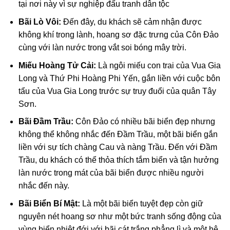
tại nơi này vì sự nghiệp đấu tranh dân tộc
Bãi Lò Vôi:
Đến đây, du khách sẽ cảm nhận được
không khí trong lành, hoang sơ đặc trưng của Côn Đảo
cùng với làn nước trong vắt soi bóng mây trời.
Miếu Hoàng Tử Cải:
Là ngôi miếu con trai của Vua Gia
Long và Thứ Phi Hoàng Phi Yến, gắn liền với cuộc bôn
tẩu của Vua Gia Long trước sự truy đuổi của quân Tây
Sơn.
Bãi Đầm Trầu:
Côn Đảo có nhiều bãi biển đẹp nhưng
không thể không nhắc đến Đầm Trầu, một bãi biển gắn
liền với sự tích chàng Cau và nàng Trầu. Đến với Đầm
Trầu, du khách có thể thỏa thích tắm biển và tận hưởng
làn nước trong mát của bãi biển được nhiều người
nhắc đến này.
Bãi Biển Bí Mật:
Là một bãi biển tuyệt đẹp còn giữ
nguyên nét hoang sơ như một bức tranh sống động của
vùng biển nhiệt đới với bãi cát trắng phẳng lì và một hệ