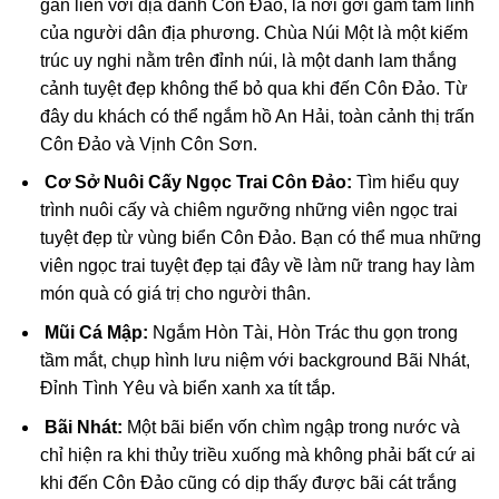
gắn liền với địa danh Côn Đảo, là nơi gởi gắm tâm linh
của người dân địa phương. Chùa Núi Một là một kiếm
trúc uy nghi nằm trên đỉnh núi, là một danh lam thắng
cảnh tuyệt đẹp không thể bỏ qua khi đến Côn Đảo. Từ
đây du khách có thể ngắm hồ An Hải, toàn cảnh thị trấn
Côn Đảo và Vịnh Côn Sơn.
Cơ Sở Nuôi Cấy Ngọc Trai Côn Đảo:
Tìm hiểu quy
trình nuôi cấy và chiêm ngưỡng những viên ngọc trai
tuyệt đẹp từ vùng biển Côn Đảo. Bạn có thể mua những
viên ngọc trai tuyệt đẹp tại đây về làm nữ trang hay làm
món quà có giá trị cho người thân.
Mũi Cá Mập:
Ngắm Hòn Tài, Hòn Trác thu gọn trong
tầm mắt, chụp hình lưu niệm với background Bãi Nhát,
Đỉnh Tình Yêu và biển xanh xa tít tắp.
Bãi Nhát:
Một bãi biển vốn chìm ngập trong nước và
chỉ hiện ra khi thủy triều xuống mà không phải bất cứ ai
khi đến Côn Đảo cũng có dịp thấy được bãi cát trắng