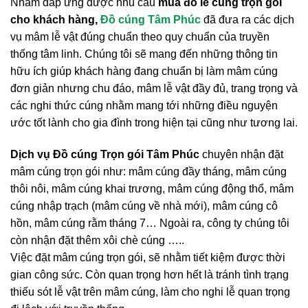
Nhằm đáp ứng được nhu cầu
mua đồ lễ cúng trọn gói
cho khách hàng,
Đồ cúng Tâm Phúc
đã đưa ra các dịch
vụ mâm lễ vật đúng chuẩn theo quy chuẩn của truyền
thống tâm linh. Chúng tôi sẽ mang đến những thông tin
hữu ích giúp khách hàng đang chuẩn bị làm mâm cúng
đơn giản nhưng chu đáo, mâm lễ vật đầy đủ, trang trọng và
các nghi thức cúng nhằm mang tới những điều nguyện
ước tốt lành cho gia đình trong hiện tại cũng như tương lai.
Dịch vụ Đồ cúng Trọn gói Tâm Phúc
chuyên nhận đặt
mâm cúng trọn gói như: mâm cúng đầy tháng, mâm cúng
thôi nôi, mâm cúng khai trương, mâm cúng động thổ, mâm
cúng nhập trạch (mâm cúng về nhà mới), mâm cúng cô
hồn, mâm cúng rằm tháng 7… Ngoài ra, công ty chúng tôi
còn nhận đặt thêm xôi chè cúng …..
Việc đặt mâm cúng trọn gói, sẽ nhằm tiết kiệm được thời
gian công sức. Còn quan trọng hơn hết là tránh tình trạng
thiếu sót lễ vật trên mâm cúng, làm cho nghi lễ quan trọng